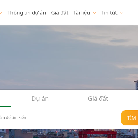
Thông tin dự án
Giá đất
Tài liệu
Tin tức
Dự án
Giá đất
TÌM
ểm để tìm kiếm