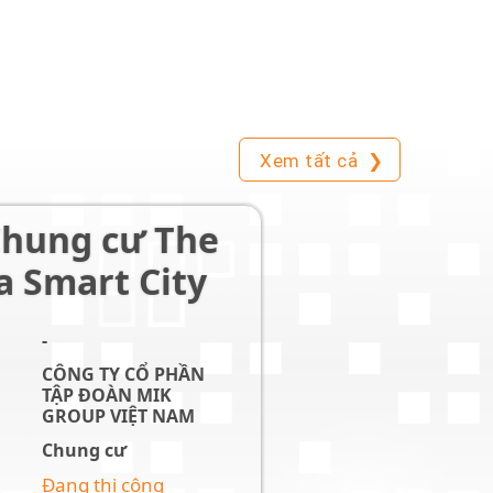
Xem tất cả
❯
Novaworld Hồ
Tràm
Ấp Bình Châu
CÔNG TY CỔ PHẦN
TẬP ĐOÀN ĐẦU TƯ
ĐỊA ỐC NO VA
Nhà phố
Đang thi công