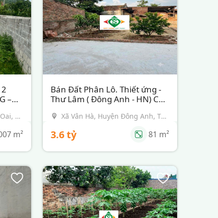
 2
Bán Đất Phân Lô. Thiết ứng -
Loại hình:
Đất nền
G –
Thư Lâm ( Đông Anh - HN) Chỉ
n
Tình trạng:
Đang bán
45tr / m2
Oai, TP
Xã Vân Hà, Huyện Đông Anh, TP
Hà Nội
3.6 tỷ
007
m²
81
m²