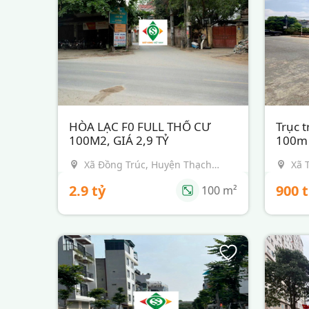
HÒA LẠC F0 FULL THỔ CƯ
Trục t
Loại hình:
Đất nền
Loại h
100M2, GIÁ 2,9 TỶ
100m f
Tình trạng:
Đang bán
Tình t
Xã Đồng Trúc, Huyện Thạch
Xã 
Thất, TP Hà Nội
Hà 
2.9 tỷ
900 
100
m²