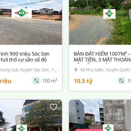
rính 900 triệu Sóc Sơn
BÁN ĐẤT HIẾM 1007M² –
ình:
Đất nền
Loại hình:
Đất nền
ull thổ cư sẵn sổ đỏ
MẶT TIỀN, 3 MẶT THOÁN
rạng:
Đang bán
Tình trạng:
Đang bá
LÕI ĐÔ THỊ HÒA LẠC
Trung Giã, Huyện Sóc Sơn, TP
Xã Phú Mãn, Huyện Quốc 
Nội
Hà Nội
triệu
10.5 tỷ
100
m²
1