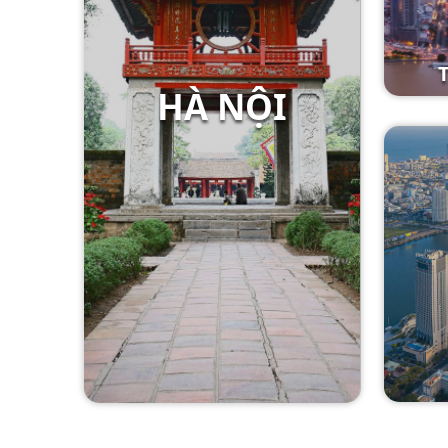
HÀ NỘI