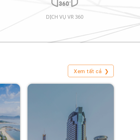
DỊCH VỤ VR 360
Xem tất cả
❯