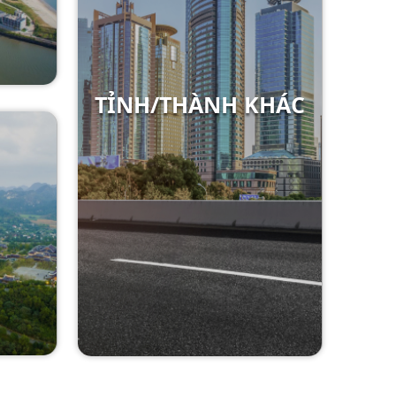
TỈNH/THÀNH KHÁC