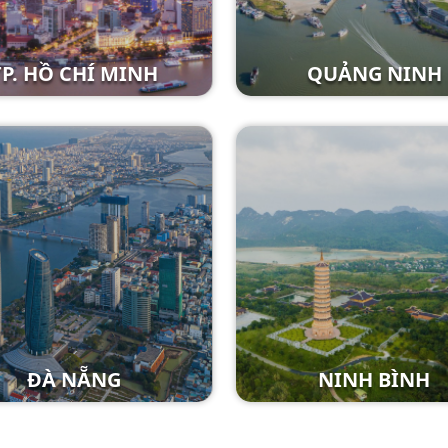
TP. HỒ CHÍ MINH
QUẢNG NINH
ĐÀ NẴNG
NINH BÌNH