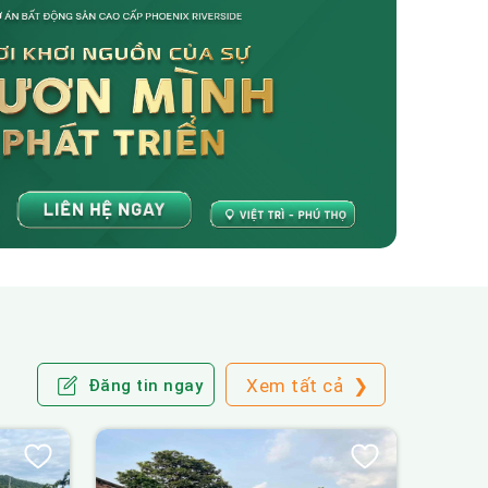
Xem tất cả
❯
Đăng tin ngay