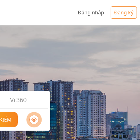
Đăng nhập
Đăng ký
Vr360
 KIẾM