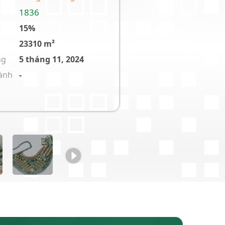
-
-
1000000 m²
ng
6 tháng 2, 2020
hành
-