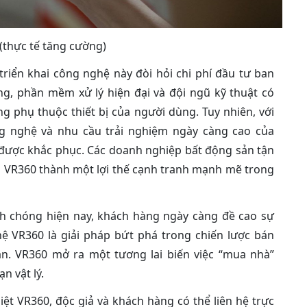
 (thực tế tăng cường)
 triển khai công nghệ này đòi hỏi chi phí đầu tư ban
ng, phần mềm xử lý hiện đại và đội ngũ kỹ thuật có
 phụ thuộc thiết bị của người dùng. Tuy nhiên, với
g nghệ và nhu cầu trải nghiệm ngày càng cao của
được khắc phục. Các doanh nghiệp bất động sản tận
n VR360 thành một lợi thế cạnh tranh mạnh mẽ trong
nh chóng hiện nay, khách hàng ngày càng đề cao sự
hệ VR360 là giải pháp bứt phá trong chiến lược bán
n. VR360 mở ra một tương lai biến việc “mua nhà”
n vật lý.
t VR360, độc giả và khách hàng có thể liên hệ trực