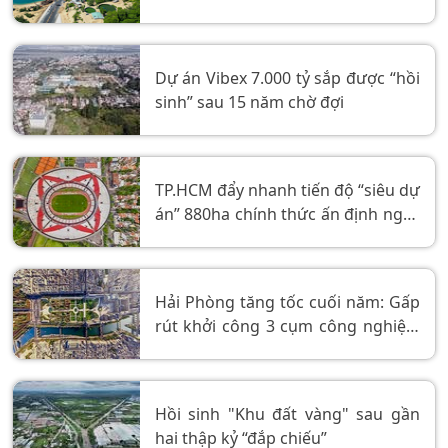
đầm nước ngọt
Dự án Vibex 7.000 tỷ sắp được “hồi
sinh” sau 15 năm chờ đợi
TP.HCM đẩy nhanh tiến độ “siêu dự
án” 880ha chính thức ấn định ngày
khởi công
Hải Phòng tăng tốc cuối năm: Gấp
rút khởi công 3 cụm công nghiệp,
bổ sung gần 150 ha “đất sạch” sản
xuất
Hồi sinh "Khu đất vàng" sau gần
hai thập kỷ “đắp chiếu”