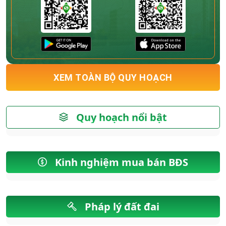
XEM TOÀN BỘ QUY HOẠCH
Quy hoạch nổi bật
Kinh nghiệm mua bán BĐS
Pháp lý đất đai