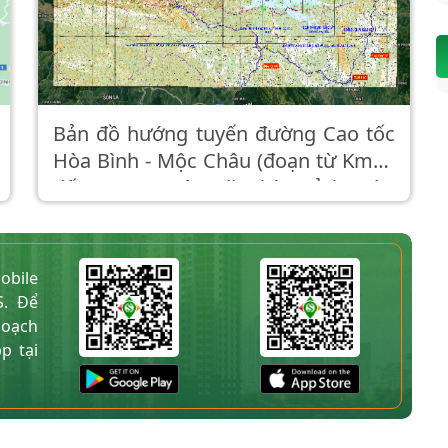
Bản đồ hướng tuyến đường Cao tốc
Hòa Bình - Mộc Châu (đoạn từ Km19
đến Km53 trên địa bàn tỉnh Hòa
Bình)
obile
S. Để
hoạch
p tại