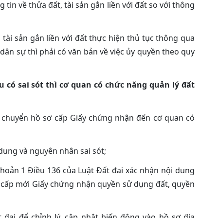
 tin về thửa đất, tài sản gắn liền với đất so với thông
tài sản gắn liền với đất thực hiện thủ tục thông qua
 dân sự thì phải có văn bản về việc ủy quyền theo quy
 có sai sót thì cơ quan có chức năng quản lý đất
 chuyển hồ sơ cấp Giấy chứng nhận đến cơ quan có
i dung và nguyên nhân sai sót;
khoản 1 Điều 136 của Luật Đất đai xác nhận nội dung
 cấp mới Giấy chứng nhận quyền sử dụng đất, quyền
đai để chỉnh lý, cập nhật biến động vào hồ sơ địa